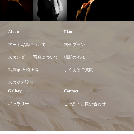
About
Plan
アート写真について
料金プラン
スタンダード写真について
撮影の流れ
写真家 石橋正博
よくあるご質問
スタジオ設備
Gallery
Contact
ギャラリー
ご予約・お問い合わせ