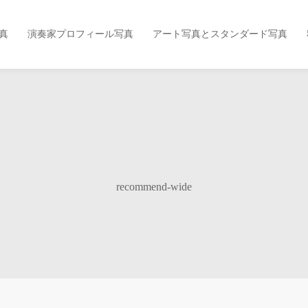
真
演奏家プロフィール写真
アート写真とスタンダード写真
recommend-wide