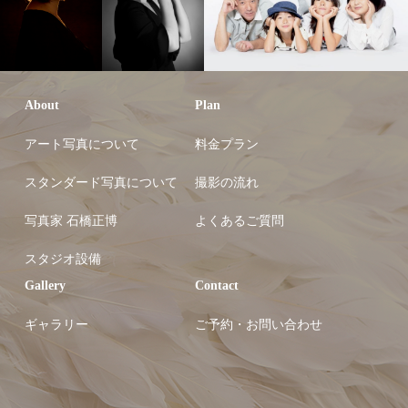
About
Plan
アート写真について
料金プラン
スタンダード写真について
撮影の流れ
写真家 石橋正博
よくあるご質問
スタジオ設備
Gallery
Contact
ギャラリー
ご予約・お問い合わせ