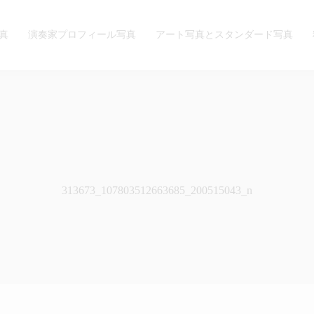
真
演奏家プロフィール写真
アート写真とスタンダード写真
313673_107803512663685_200515043_n