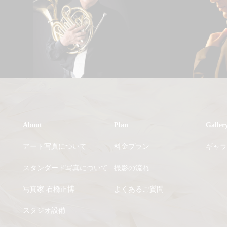
About
Plan
Galler
アート写真について
料金プラン
ギャラ
スタンダード写真について
撮影の流れ
写真家 石橋正博
よくあるご質問
スタジオ設備