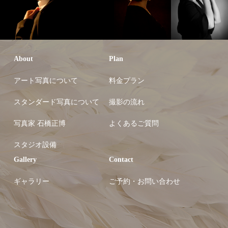
About
Plan
アート写真について
料金プラン
スタンダード写真について
撮影の流れ
写真家 石橋正博
よくあるご質問
スタジオ設備
Gallery
Contact
ギャラリー
ご予約・お問い合わせ