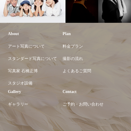
About
Plan
アート写真について
料金プラン
スタンダード写真について
撮影の流れ
写真家 石橋正博
よくあるご質問
スタジオ設備
Gallery
Contact
ギャラリー
ご予約・お問い合わせ