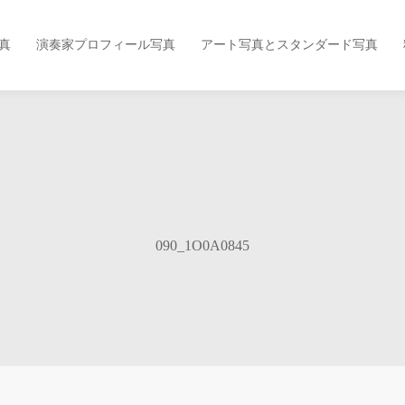
真
演奏家プロフィール写真
アート写真とスタンダード写真
090_1O0A0845