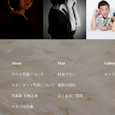
About
Plan
Galler
アート写真について
料金プラン
ギャラ
スタンダード写真について
撮影の流れ
写真家 石橋正博
よくあるご質問
スタジオ設備