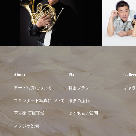
About
Plan
Galler
アート写真について
料金プラン
ギャラ
スタンダード写真について
撮影の流れ
写真家 石橋正博
よくあるご質問
スタジオ設備