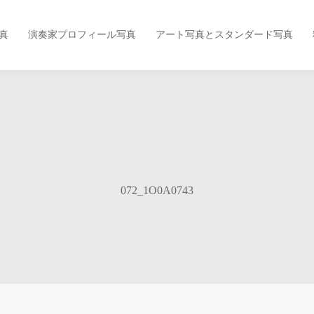
真
演奏家プロフィール写真
アート写真とスタンダード写真
072_1O0A0743