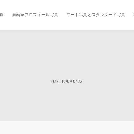
真
演奏家プロフィール写真
アート写真とスタンダード写真
022_1O0A0422