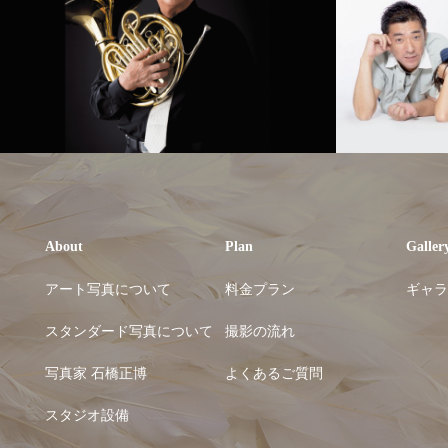
About
Plan
Galler
アート写真について
料金プラン
ギャラ
スタンダード写真について
撮影の流れ
写真家 石橋正博
よくあるご質問
スタジオ設備