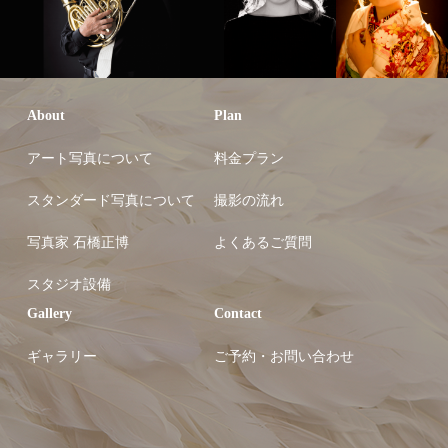
About
Plan
アート写真について
料金プラン
スタンダード写真について
撮影の流れ
写真家 石橋正博
よくあるご質問
スタジオ設備
Gallery
Contact
ギャラリー
ご予約・お問い合わせ