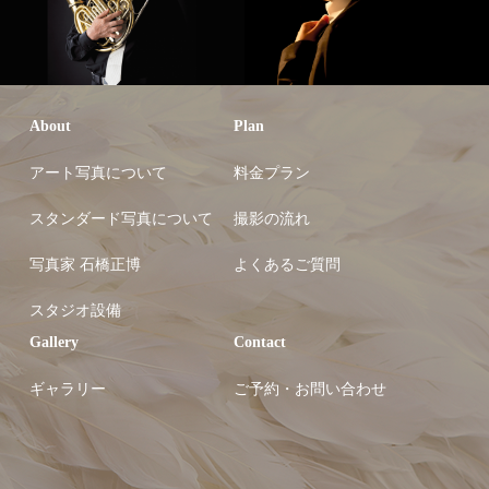
About
Plan
アート写真について
料金プラン
スタンダード写真について
撮影の流れ
写真家 石橋正博
よくあるご質問
スタジオ設備
Gallery
Contact
ギャラリー
ご予約・お問い合わせ