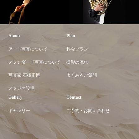
About
Plan
アート写真について
料金プラン
スタンダード写真について
撮影の流れ
写真家 石橋正博
よくあるご質問
スタジオ設備
Gallery
Contact
ギャラリー
ご予約・お問い合わせ