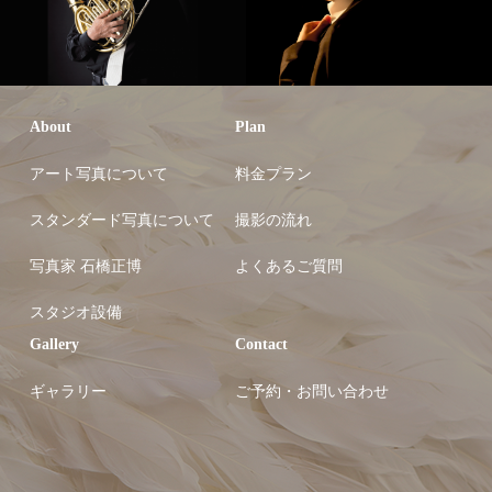
About
Plan
アート写真について
料金プラン
スタンダード写真について
撮影の流れ
写真家 石橋正博
よくあるご質問
スタジオ設備
Gallery
Contact
ギャラリー
ご予約・お問い合わせ