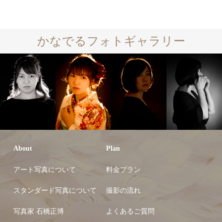
かなでるフォトギャラリー
About
Plan
アート写真について
料金プラン
スタンダード写真について
撮影の流れ
写真家 石橋正博
よくあるご質問