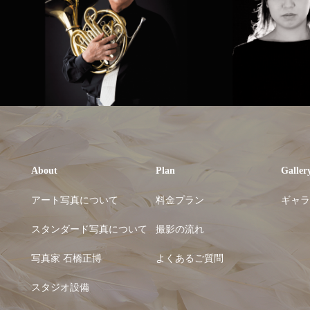
About
Plan
Galler
アート写真について
料金プラン
ギャラ
スタンダード写真について
撮影の流れ
写真家 石橋正博
よくあるご質問
スタジオ設備