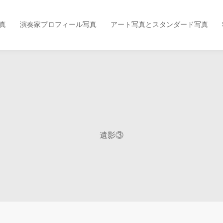
真
演奏家プロフィール写真
アート写真とスタンダード写真
遺影③