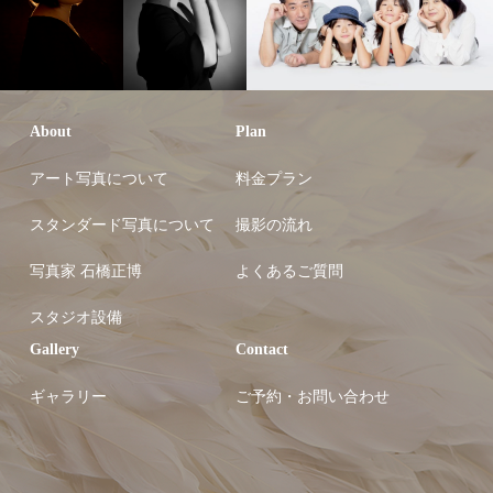
About
Plan
アート写真について
料金プラン
スタンダード写真について
撮影の流れ
写真家 石橋正博
よくあるご質問
スタジオ設備
Gallery
Contact
ギャラリー
ご予約・お問い合わせ