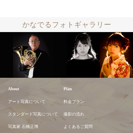
かなでるフォトギャラリー
About
Plan
アート写真について
料金プラン
スタンダード写真について
撮影の流れ
写真家 石橋正博
よくあるご質問