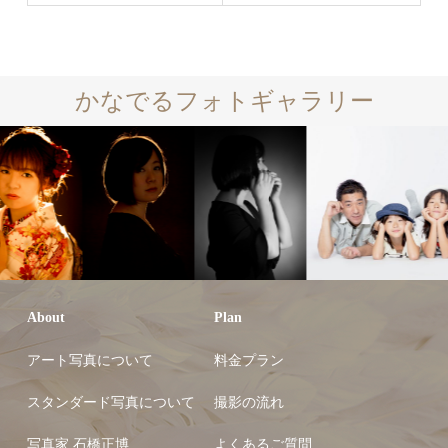
かなでるフォトギャラリー
About
Plan
アート写真について
料金プラン
スタンダード写真について
撮影の流れ
写真家 石橋正博
よくあるご質問