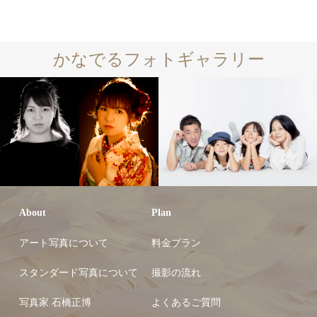
かなでるフォトギャラリー
About
Plan
アート写真について
料金プラン
スタンダード写真について
撮影の流れ
写真家 石橋正博
よくあるご質問