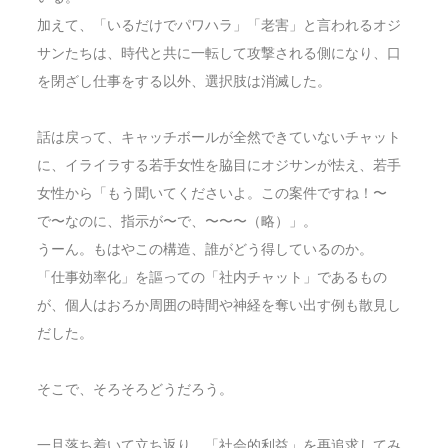
加えて、「いるだけでパワハラ」「老害」と言われるオジ
サンたちは、時代と共に一転して攻撃される側になり、口
を閉ざし仕事をする以外、選択肢は消滅した。
話は戻って、キャッチボールが全然できていないチャット
に、イライラする若手女性を脇目にオジサンが怯え、若手
女性から「もう聞いてくださいよ。この案件ですね！〜
で〜なのに、指示が〜で、〜〜〜（略）」。
うーん。もはやこの構造、誰がどう得しているのか。
「仕事効率化」を謳っての「社内チャット」であるもの
が、個人はおろか周囲の時間や神経を奪い出す例も散見し
だした。
そこで、そろそろどうだろう。
一旦落ち着いて立ち返り、「社会的利益」を再追求してみ