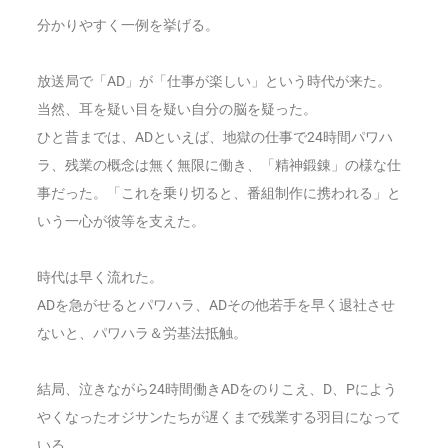
分かりやすく一例を挙げる。
放送局で「AD」が「仕事が楽しい」という時代が来た。
当然、耳を疑い目を疑い自分の脳を疑った。
ひと昔までは、ADといえば、地獄の仕事で24時間パワハ
ラ、残業の概念は無く無限に働き、「精神鍛錬」の様な仕
事だった。「これを乗り切ると、番組制作に携われる」と
いう一心が彼等を支えた。
時代は早く流れた。
ADを急がせるとパワハラ、ADその他若手を早く退社させ
ないと、パワハラ＆労基法抵触。
結局、泣きながら24時間働きADをのりこえ、D、Pによう
やくなったオジサンたちが遅くまで残業する羽目になって
いる。