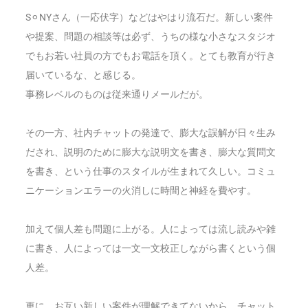
S
⚪︎NYさん（一応伏字）などはやはり流石だ。新しい案件
や提案、問題の相談等は必ず、うちの様な小さなスタジオ
でも
お若い社員の方でも
お電話を頂く。とても教育が行き
届いているな、と感じる。
事務レベルのものは従来通りメールだが。
その一方、社内チャットの発達で、膨大な誤解が日々生み
だされ、説明のために膨大な説明文を書き、膨大な質問文
を書き、という仕事のスタイルが生まれて久しい。コミュ
ニケーションエラーの火消しに時間と神経を費やす。
加えて個人差も問題に上がる。人によっては流し読みや雑
に書き、人によっては一文一文校正しながら書くという個
人差。
更に、お互い新しい案件が理解できてないから、チャット