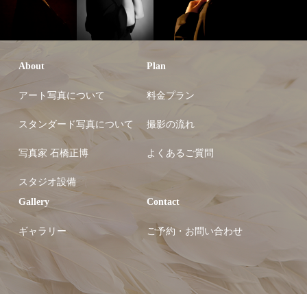
About
Plan
アート写真について
料金プラン
スタンダード写真について
撮影の流れ
写真家 石橋正博
よくあるご質問
スタジオ設備
Gallery
Contact
ギャラリー
ご予約・お問い合わせ