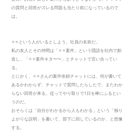
の質問と回答がズレる問題も当たり前になっているので
は。
⚪︎
⚪︎という人がいるとしよう。社員の名前だ。
私の友人とその仲間は「⚪︎
⚪︎案件」という隠語を社内で創
造し、「
⚪︎
⚪︎案件キタ〜〜」とチャットで言い合ってい
る。
とにかく、
⚪︎
⚪︎さんの案件
依頼チャットには、何が書いて
あるかわからず、チャットで質問したらしたで、またわか
らない回答が来る。従ってやり取りで1日を棒にふるとい
うのだ。
おそらくは「自分がわかるから人もわかる」という「独り
よがりな説明」を書いて、部下に回しているのか、と想像
する。