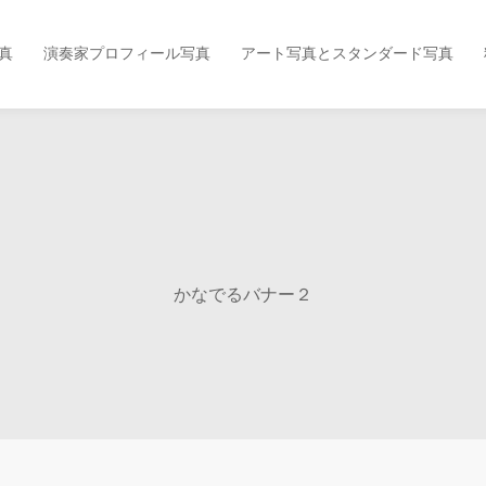
真
演奏家プロフィール写真
アート写真とスタンダード写真
かなでるバナー２