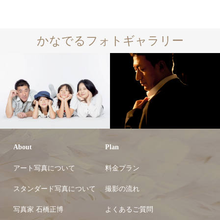
かなでるフォトギャラリー
About
Plan
アート写真について
料金プラン
スタンダード写真について
撮影の流れ
写真家 石橋正博
よくあるご質問