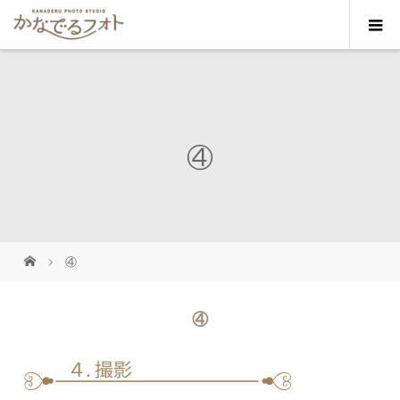
④
④
④