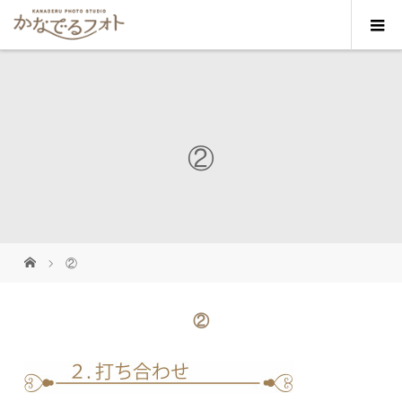
②
②
②