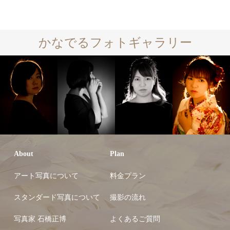
かなでるフォトギャラリー
About
Plan
アート写真について
料金プラン
スタンダード写真について
撮影の流れ
写真家 石橋正博
よくあるご質問